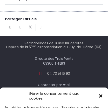
Partager l’article
Permanences de Julien Brugerolles
ème
Député de la 5
circonscription du Puy-de-Dôme (63)
3 route des Trois Ponts
63300 THIERS
04 73 51 16 93
Contacter par mail
Gérer le consentement aux
cookies
Votre député
Pour offrir les meilleures expériences, nous utilisons des technologies telles