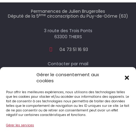
Permanences de Julien Brugerolles
ème
Député de la 5
circonscription du Puy-de-Dôme (63)
3 route des Trois Ponts
63300 THIERS
04 73 51 16 93
Contacter par mail
Gérer le consentement aux
cookies
Votre député
Pour offrir les meilleures expériences, nous utilisons des technologies telles
que les cookies pour stocker et/ou accéder aux informations des appareils. Le
fait de consentir à ces technologies nous permettra de traiter des données
telles que le comportement de navigation ou les ID uniques sur ce site. Le fait
Le député honoraire
de ne pas consentir ou de retirer son consentement peut avoir un effet
négatif sur certaines caractéristiques et fonctions.
Gérer les services
4 Place Jean-Antoine Pourtier