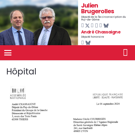
Julien
Brugerolles
Député de la 5e circonscription du
Puy-de-Dôme
André Chassaigne
Député honoraire
Hôpital